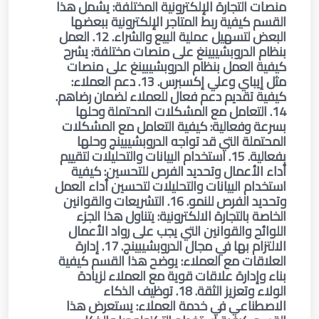
منصات التجارة الإلكترونية المختلفة: يشمل هذا
القسم كيفية ربط المتاجر الإلكترونية ببعضها
البعض لتسهيل عملية البيع والشراء. 12. العمل
بنظام الدروبشيبينغ على منصات مختلفة: يشرح
كيفية العمل بنظام الدروبشيبينغ على منصات
مثل إيباي وعلي إكسبرس. 13. دعم العملاء:
كيفية تقديم دعم فعال للعملاء لضمان رضاهم.
14. التعامل مع المشكلات المحتملة وحلها
بسرعة وفعالية: كيفية التعامل مع المشكلات
المحتملة التي قد تواجه الدروبشيبينج وحلها
بفعالية. 15. استخدام البيانات والتحليلات لتقييم
أداء الأعمال وتحديد الفرص للتحسين: كيفية
استخدام البيانات والتحليلات لتحسين أداء العمل
وتحديد الفرص للنمو. 16. التشريعات والقوانين
الخاصة بالتجارة الالكترونية: يتناول هذا الجزء
اللوائح والقوانين التي يجب على رواد الأعمال
الالتزام بها في مجال الدروبشيبينج. 17. إدارة
العلاقات مع العملاء: يوضح هذا القسم كيفية
بناء وإدارة علاقات قوية مع العملاء لزيادة
الولاء وتعزيز الثقة. 18. توظيف الذكاء
الاصطناعي في خدمة العملاء: يستعرض هذا