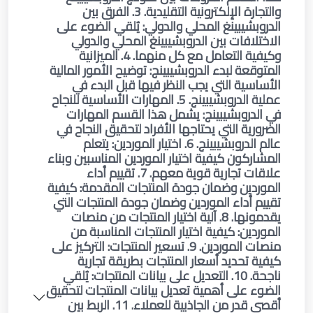
والتجارة الإلكترونية التقليدية. 3. الفرق بين
الدروبشيبينغ المحلي والدولي: يُلقي الضوء على
الاختلافات بين الدروبشيبينغ المحلي والدولي
وكيفية التعامل مع كل منهما. 4. الميزانية
المتوقعة لبدء الدروبشيبينج: توضيح الأمور المالية
الأساسية التي يجب النظر فيها قبل البدء في
عملية الدروبشيبينج. 5. المهارات الأساسية للنجاح
في الدروبشيبينج: يشمل هذا القسم المهارات
الضرورية التي يحتاجها الأفراد لتحقيق النجاح في
عالم الدروبشيبينج. 6. اختيار الموردين: يتعلم
المشاركون كيفية اختيار الموردين المناسبين وبناء
علاقات تجارية قوية معهم. 7. تقييم أداء
الموردين وضمان جودة المنتجات المقدمة: كيفية
تقييم أداء الموردين وضمان جودة المنتجات التي
يقدمونها. 8. آلية اختيار المنتجات من منصات
الموردين: كيفية اختيار المنتجات المناسبة من
منصات الموردين. 9. تسعير المنتجات: التركيز على
كيفية تحديد أسعار المنتجات بطريقة تجارية
ناجحة. 10. التعديل على بيانات المنتجات: يُلقي
الضوء على أهمية تعديل بيانات المنتجات لتحقيق
أقصى قدر من الجاذبية للعملاء. 11. الربط بين