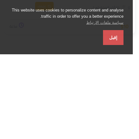
إشترك
0
(0 آراء المشاركين)
This website uses cookies to personalize content and analyse
traffic in order to offer you a better experience.
سياسة ملفات الارتباط
$10
ساعة
إقبل
أكبر منصة للتدريب الرقمي في الشرق الأوسط
نقدم لكم
روابط مفيدة
مساعدة