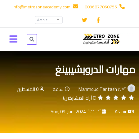
info@metrozoneacademy.com
0096877060755
Arabic
مهارات الدروبشيبينغ
Mahmoud Tantash
ساعة
0 المسجلين
تقديم
(0 آراء المشاركين)
Sun, 09-Jun-2024
Arabic
آخر تحديث