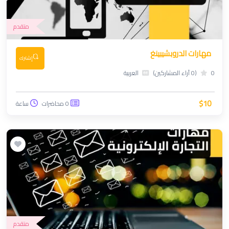
متقدم
مهارات الدروبشيبينغ
إشترك
0
(0 آراء المشاركين)
العربية
$10
0 محاضرات
ساعة
متقدم