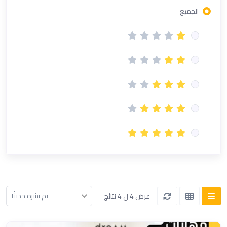
الجميع
عرض 4 ل 4 نتائج
تم نشره حديثًا